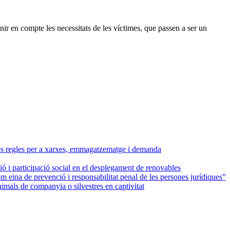
tenir en compte les necessitats de les víctimes, que passen a ser un
oves regles per a xarxes, emmagatzematge i demanda
 i participació social en el desplegament de renovables
m eina de prevenció i responsabilitat penal de les persones jurídiques”
animals de companyia o silvestres en captivitat