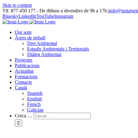
Skip to content
Tlf. 877 450 177‬ - De dilluns a divendres de 9h a 17h.
|
info@instajuri
Bluesky
LinkedIn
YouTube
Instagram
Qui som
Àrees de treball
Dret Ambiental
Estudis Ambientals i Territorials
Diàleg Ambiental
Projectes
Publicacions
Actualitat
Formacions
Contacte
Català
Spanish
English
French
Galician
Cerca …