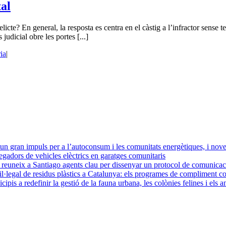
tal
licte? En general, la resposta es centra en el càstig a l’infractor sense 
judicial obre les portes [...]
ia
|
: un gran impuls per a l’autoconsum i les comunitats energètiques, i n
egadors de vehicles elèctrics en garatges comunitaris
euneix a Santiago agents clau per dissenyar un protocol de comunicació
 il·legal de residus plàstics a Catalunya: els programes de compliment co
pis a redefinir la gestió de la fauna urbana, les colònies felines i els 