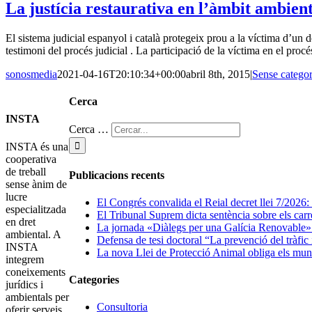
La justícia restaurativa en l’àmbit ambien
El sistema judicial espanyol i català protegeix prou a la víctima d’un de
testimoni del procés judicial . La participació de la víctima en el procés 
sonosmedia
2021-04-16T20:10:34+00:00
abril 8th, 2015
|
Sense categor
Cerca
INSTA
Cerca …
INSTA és una
cooperativa
de treball
Publicacions recents
sense ànim de
lucre
El Congrés convalida el Reial decret llei 7/2026
especialitzada
El Tribunal Suprem dicta sentència sobre els carr
en dret
La jornada «Diàlegs per una Galícia Renovable» r
ambiental. A
Defensa de tesi doctoral “La prevenció del tràfic
INSTA
La nova Llei de Protecció Animal obliga els munici
integrem
coneixements
Categories
jurídics i
ambientals per
Consultoria
oferir serveis