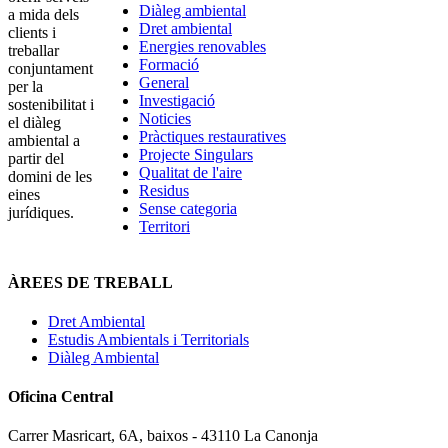
Diàleg ambiental
a mida dels
Dret ambiental
clients i
Energies renovables
treballar
Formació
conjuntament
General
per la
Investigació
sostenibilitat i
Noticies
el diàleg
Pràctiques restauratives
ambiental a
Projecte Singulars
partir del
Qualitat de l'aire
domini de les
Residus
eines
Sense categoria
jurídiques.
Territori
ÀREES DE TREBALL
Dret Ambiental
Estudis Ambientals i Territorials
Diàleg Ambiental
Oficina Central
Carrer Masricart, 6A, baixos - 43110 La Canonja