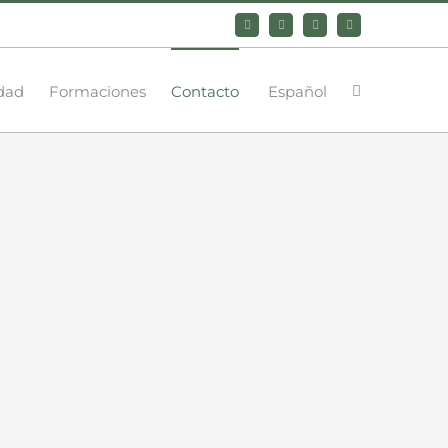
Bluesky
LinkedIn
YouTube
Instagram
dad
Formaciones
Contacto
Español