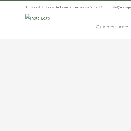
Skip
Tlf. 877 450 177‬ - De lunes a viernes de 9h a 17h.
|
info@instaju
to
content
Quienes somos