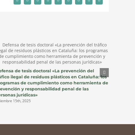
Facebook
X
Reddit
LinkedIn
WhatsApp
Tumblr
Pinterest
Vk
Email
fensa de tesis doctoral «La prevención del
La nueva
áfico ilegal de residuos plásticos en Cataluña: los
municipio
rogramas de cumplimiento como herramienta de
urbana, l
evención y responsabilidad penal de las
compañía
rsonas jurídicas»
diciembre 9
ciembre 15th, 2025