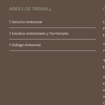
ÀREES DE TREBALL
Derecho Ambiental
C
P
Estudios Ambientales y Territoriales
E
A
Diálogo Ambiental
P
“
E
«
e
a
r
C