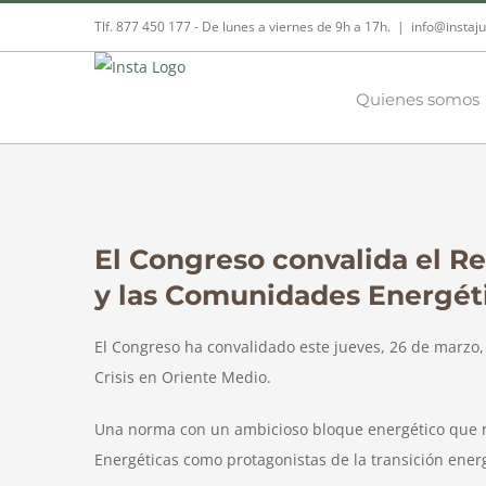
Skip
Tlf. 877 450 177‬ - De lunes a viernes de 9h a 17h.
|
info@instaju
to
content
Quienes somos
View
Larger
El Congreso convalida el R
Image
y las Comunidades Energét
El Congreso ha convalidado este jueves, 26 de marzo,
Crisis en Oriente Medio.
Una norma con un ambicioso bloque energético que re
Energéticas como protagonistas de la transición energ