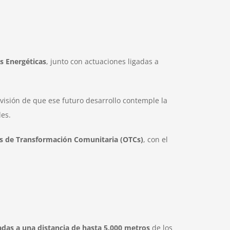
s Energéticas
, junto con actuaciones ligadas a
evisión de que ese futuro desarrollo contemple la
les.
as de Transformación Comunitaria (OTCs)
, con el
adas a una distancia de hasta 5.000 metros
de los