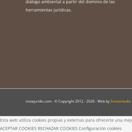
diálogo ambiental a partir del dominio de las
herramientas jurídicas.
instajuridic.com - © Copyright 2012 -
2026 - Web by
Sonosmedia
Esta web utiliza cookies propias y externas para ofrecerte una mej
ACEPTAR COOKIES
RECHAZAR COOKIES
Configuración cookies