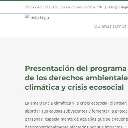
Skip
Tlf. 877 450 177‬ - De lunes a viernes de 9h a 17h.
|
info@instaju
to
content
Quienes somos
s en
Presentación del programa 
de los derechos ambiental
climática y crisis ecosocial
La emergencia climática y la crisis ecosocial plantea
abordar sus causas subyacentes y fomentar la protec
personas, especialmente de aquellas que se encuentra
desproporcionalmente afectados por sus impactos. [..