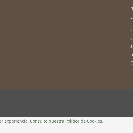
“
E
«
e
a
r
C
or experiencia.
Consulte nuestra Política de Cookies.