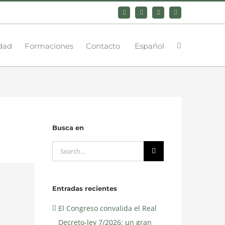
Bluesky
LinkedIn
YouTube
Instagram
dad
Formaciones
Contacto
Español
Busca en
Search
for:
Entradas recientes
El Congreso convalida el Real
Decreto-ley 7/2026: un gran