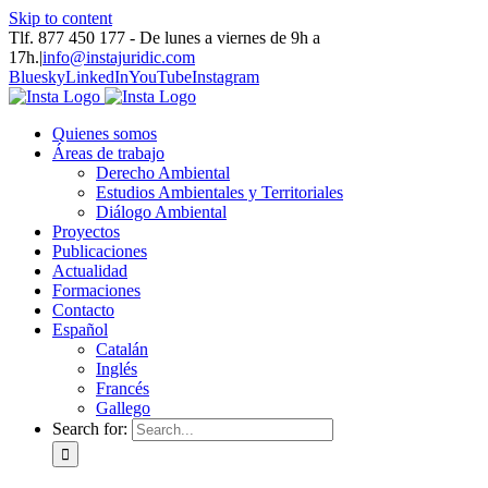
Skip to content
Tlf. 877 450 177‬ - De lunes a viernes de 9h a
17h.
|
info@instajuridic.com
Bluesky
LinkedIn
YouTube
Instagram
Quienes somos
Áreas de trabajo
Derecho Ambiental
Estudios Ambientales y Territoriales
Diálogo Ambiental
Proyectos
Publicaciones
Actualidad
Formaciones
Contacto
Español
Catalán
Inglés
Francés
Gallego
Search for: