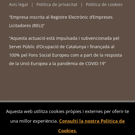
Avis legal
Política de privacitat
Política de cookies
“Empresa inscrita al Registre Electrònic d’Empreses
Licitadores (RELI)”
“Aquesta actuació està impulsada i subvencionada pel
Servei Públic d’Ocupació de Catalunya i finançada al
100% pel Fons Social Europeu com a part de la resposta
de la Unió Europea a la pandèmia de COVID-19”
instajuridic.com - © Copyright 2026 -
2026 - Web by
Sonosmedia
Aquesta web utilitza cookies pròpies i externes per oferir-te
una millor experiència.
Consulti la nostra Política de
Bluesky
LinkedIn
YouTube
Instagram
Cookies.