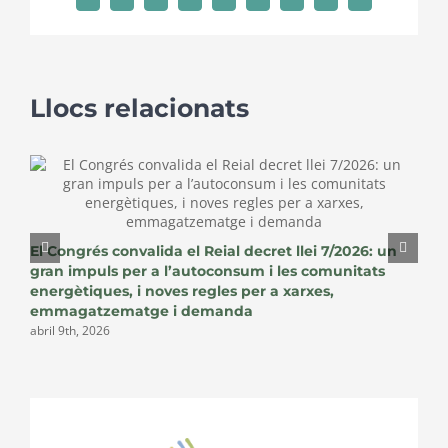
Facebook
X
Reddit
LinkedIn
WhatsApp
Tumblr
Pinterest
Vk
Email:
Llocs relacionats
E
c
El Congrés convalida el Reial decret llei 7/2026: un
c
gran impuls per a l’autoconsum i les comunitats
g
energètiques, i noves regles per a xarxes,
emmagatzematge i demanda
abril 9th, 2026