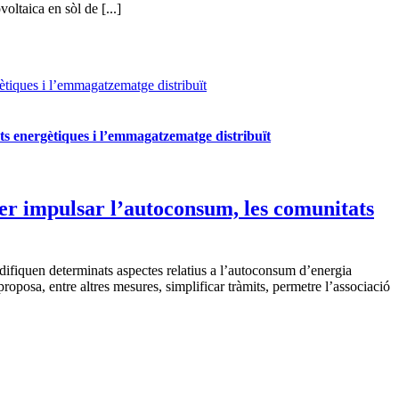
oltaica en sòl de [...]
ètiques i l’emmagatzematge distribuït
ts energètiques i l’emmagatzematge distribuït
per impulsar l’autoconsum, les comunitats
difiquen determinats aspectes relatius a l’autoconsum d’energia
oposa, entre altres mesures, simplificar tràmits, permetre l’associació