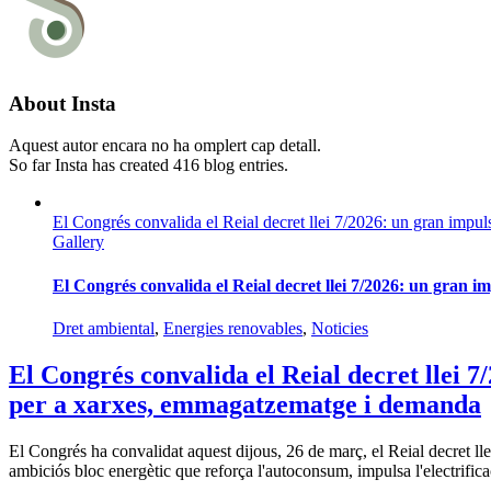
About
Insta
Aquest autor encara no ha omplert cap detall.
So far Insta has created 416 blog entries.
El Congrés convalida el Reial decret llei 7/2026: un gran impu
Gallery
El Congrés convalida el Reial decret llei 7/2026: un gran 
Dret ambiental
,
Energies renovables
,
Noticies
El Congrés convalida el Reial decret llei 7
per a xarxes, emmagatzematge i demanda
El Congrés ha convalidat aquest dijous, 26 de març, el Reial decret ll
ambiciós bloc energètic que reforça l'autoconsum, impulsa l'electrificac