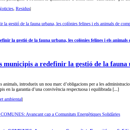
Noticies
,
Residus
|
 la gestió de la fauna urbana, les colònies felines i els animals de comp
inir la gestió de la fauna urbana, les colònies felines i els animals
municipis a redefinir la gestió de la fauna u
s animals, introdueix un nou marc d’obligacions per a les administracions
is en la garantia d’una convivència respectuosa i equilibrada [...]
et ambiental
|
ecte COMUNES: Avançant cap a Comunitats Energètiques Solidàries