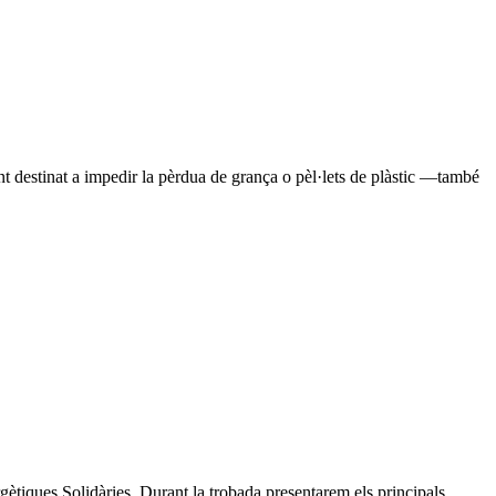
 destinat a impedir la pèrdua de grança o pèl·lets de plàstic —també
iques Solidàries. Durant la trobada presentarem els principals