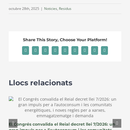
octubre 28th, 2025
|
Noticies
,
Residus
Share This Story, Choose Your Platform!
Facebook
X
Reddit
LinkedIn
WhatsApp
Tumblr
Pinterest
Vk
Email:
Llocs relacionats
E
c
El Congrés convalida el Reial decret llei 7/2026: un
c
gran impuls per a l’autoconsum i les comunitats