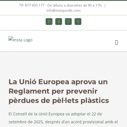
Skip
Tlf. 877 450 177‬ - De dilluns a divendres de 9h a 17h.
|
info@instajuridic.com
to
content
Bluesky
LinkedIn
YouTube
Instagram
View
Larger
La Unió Europea aprova un
Image
Reglament per prevenir
pèrdues de pèl·lets plàstics
El Consell de la Unió Europea va adoptar el 22 de
setembre de 2025, després d’un acord provisional amb el