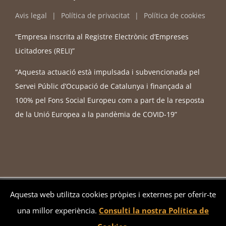
Avis legal
Política de privacitat
Política de cookies
“Empresa inscrita al Registre Electrònic d’Empreses
Licitadores (RELI)”
“Aquesta actuació està impulsada i subvencionada pel
Servei Públic d’Ocupació de Catalunya i finançada al
100% pel Fons Social Europeu com a part de la resposta
de la Unió Europea a la pandèmia de COVID-19”
instajuridic.com - © Copyright 2026 -
2026 - Web by
Sonosmedia
Aquesta web utilitza cookies pròpies i externes per oferir-te
una millor experiència.
Consulti la nostra Política de
Bluesky
LinkedIn
YouTube
Instagram