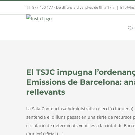
Skip
Tlf. 877 450 177‬ - De dilluns a divendres de 9h a 17h.
|
info@ins
to
content
Qu
isi
El TSJC impugna l’ordenanç
Emissions de Barcelona: anàl
rellevants
La Sala Contenciosa Administrativa (secció cinquena) d
sentència el dilluns passat en una sèrie de recursos p
circulació de determinats vehicles a la ciutat de Barce
(Butlletí Oficial [...]