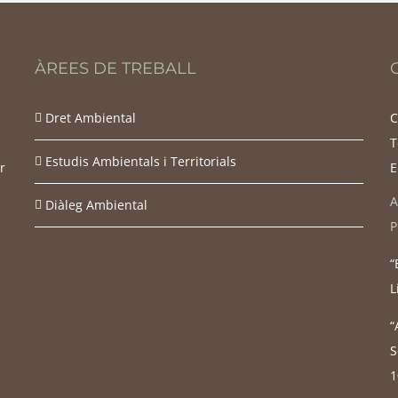
ÀREES DE TREBALL
Dret Ambiental
C
T
Estudis Ambientals i Territorials
r
E
A
Diàleg Ambiental
P
“
L
“
S
1