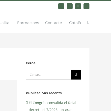
Bluesky
LinkedIn
YouTube
Instagram
alitat
Formacions
Contacte
Català
Cerca
Cerca
…
Publicacions recents
El Congrés convalida el Reial
decret llei 7/2026: un gran