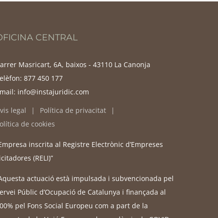
OFICINA CENTRAL
arrer Masricart, 6A, baixos - 43110 La Canonja
elèfon:
877 450 177
mail:
info@instajuridic.com
vis legal
Política de privacitat
olítica de cookies
Empresa inscrita al Registre Electrònic d’Empreses
icitadores (RELI)”
Aquesta actuació està impulsada i subvencionada pel
ervei Públic d’Ocupació de Catalunya i finançada al
00% pel Fons Social Europeu com a part de la