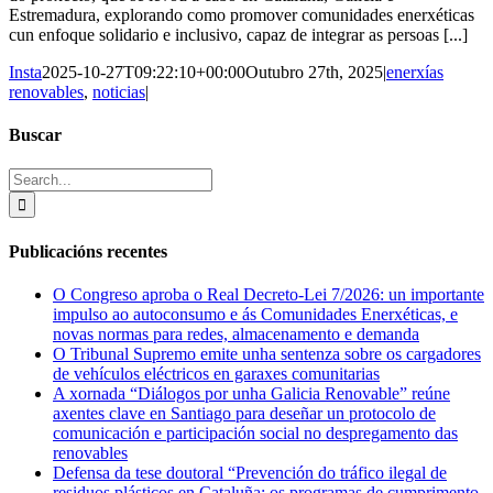
Estremadura, explorando como promover comunidades enerxéticas
cun enfoque solidario e inclusivo, capaz de integrar as persoas [...]
Insta
2025-10-27T09:22:10+00:00
Outubro 27th, 2025
|
enerxías
renovables
,
noticias
|
Buscar
Search
for:
Publicacións recentes
O Congreso aproba o Real Decreto-Lei 7/2026: un importante
impulso ao autoconsumo e ás Comunidades Enerxéticas, e
novas normas para redes, almacenamento e demanda
O Tribunal Supremo emite unha sentenza sobre os cargadores
de vehículos eléctricos en garaxes comunitarias
A xornada “Diálogos por unha Galicia Renovable” reúne
axentes clave en Santiago para deseñar un protocolo de
comunicación e participación social no despregamento das
renovables
Defensa da tese doutoral “Prevención do tráfico ilegal de
residuos plásticos en Cataluña: os programas de cumprimento