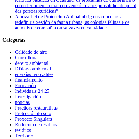
como ferramenta para a prevención e a responsabilidade penal
das persoas xurídicas”
A nova Lei de Protección Animal obriga os concellos a
redefinir a xestión da fauna urbana, as colonias felinas e os
animais de compañía ou salvaxes en catividade
Categorías
Calidade do aire
Consultoría
dereito ambiental
Diálogo ambiental
enerxías renovables
financiamento
Formación
Individuais 24-25
Investigación
noticias
Prácticas restaurativas
Protección do solo
Proxecto Singulars
Redución de residuos
residuos
Territorio