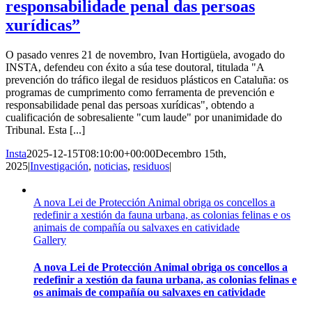
responsabilidade penal das persoas
xurídicas”
O pasado venres 21 de novembro, Ivan Hortigüela, avogado do
INSTA, defendeu con éxito a súa tese doutoral, titulada "A
prevención do tráfico ilegal de residuos plásticos en Cataluña: os
programas de cumprimento como ferramenta de prevención e
responsabilidade penal das persoas xurídicas", obtendo a
cualificación de sobresaliente "cum laude" por unanimidade do
Tribunal. Esta [...]
Insta
2025-12-15T08:10:00+00:00
Decembro 15th,
2025
|
Investigación
,
noticias
,
residuos
|
A nova Lei de Protección Animal obriga os concellos a
redefinir a xestión da fauna urbana, as colonias felinas e os
animais de compañía ou salvaxes en catividade
Gallery
A nova Lei de Protección Animal obriga os concellos a
redefinir a xestión da fauna urbana, as colonias felinas e
os animais de compañía ou salvaxes en catividade