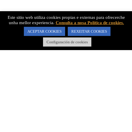
INSTA
Este sitio web utiliza cookies propias e externas para ofrecerche
unha mellor experiencia.
Consulta a nosa Política de cookies.
INSTA é unha cooperativa de traballo sen ánimo de lucro
ACEPTAR COOKIES
REXEITAR COOKIES
especializada en dereito ambiental. En INSTA integramos
coñecementos xurídicos e ambientais para ofrecer servizos a medida
Configuración de cookies
dos clientes e traballar conxuntamente pola sustentabilidade e o
diálogo ambiental a partir do dominio das ferramentas xurídicas.
ÁREAS DE TRABALLO
Dereito Ambiental
Estudos Ambientais e Territoriais
Diálogo Ambiental
Oficina Central
Carrer Masricart, 6A, baixos - 43110 La Canonja
Phone:
877 450 177
Email:
info@instajuridic.com