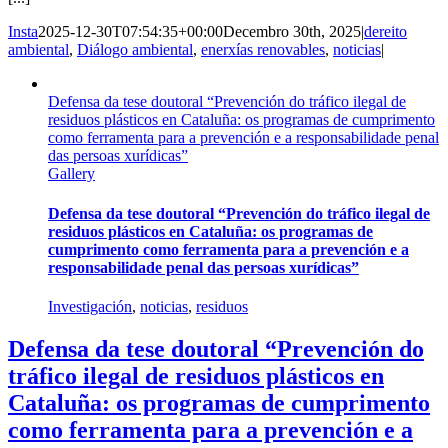
Insta
2025-12-30T07:54:35+00:00
Decembro 30th, 2025
|
dereito
ambiental
,
Diálogo ambiental
,
enerxías renovables
,
noticias
|
Defensa da tese doutoral “Prevención do tráfico ilegal de
residuos plásticos en Cataluña: os programas de cumprimento
como ferramenta para a prevención e a responsabilidade penal
das persoas xurídicas”
Gallery
Defensa da tese doutoral “Prevención do tráfico ilegal de
residuos plásticos en Cataluña: os programas de
cumprimento como ferramenta para a prevención e a
responsabilidade penal das persoas xurídicas”
Investigación
,
noticias
,
residuos
Defensa da tese doutoral “Prevención do
tráfico ilegal de residuos plásticos en
Cataluña: os programas de cumprimento
como ferramenta para a prevención e a