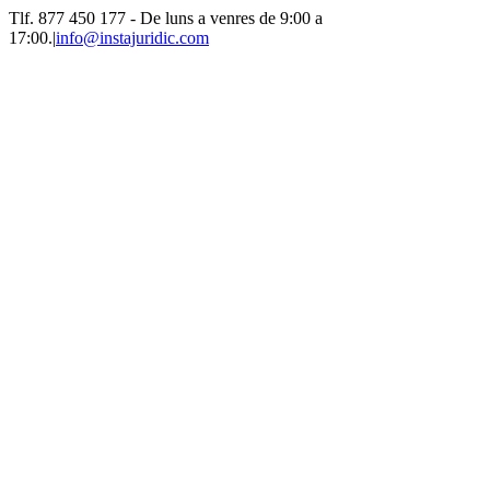
Skip
Tlf. 877 450 177‬ - De luns a venres de 9:00 a
to
17:00.
|
info@instajuridic.com
content
Bluesky
LinkedIn
YouTube
Instagram