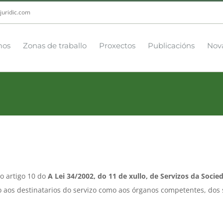
juridic.com
mos
Zonas de traballo
Proxectos
Publicacións
Nov
o artigo 10 do
A Lei 34/2002, do 11 de xullo, de Servizos da Soci
o aos destinatarios do servizo como aos órganos competentes, dos s