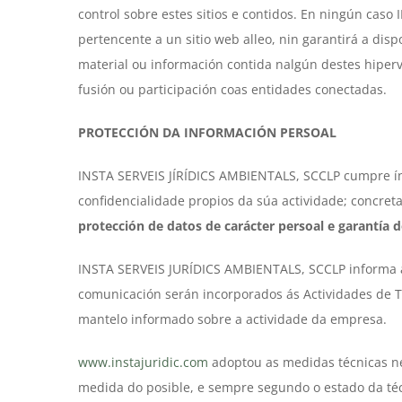
control sobre estes sitios e contidos. En ningún cas
pertencente a un sitio web alleo, nin garantirá a disp
material ou información contida nalgún destes hiperv
fusión ou participación coas entidades conectadas.
PROTECCIÓN DA INFORMACIÓN PERSOAL
INSTA SERVEIS JÍRÍDICS AMBIENTALS, SCCLP cumpre ínt
confidencialidade propios da súa actividade; concre
protección de datos de carácter persoal e garantía d
INSTA SERVEIS JURÍDICS AMBIENTALS, SCCLP informa ao 
comunicación serán incorporados ás Actividades de T
mantelo informado sobre a actividade da empresa.
www.instajuridic.com
adoptou as medidas técnicas nec
medida do posible, e sempre segundo o estado da téc