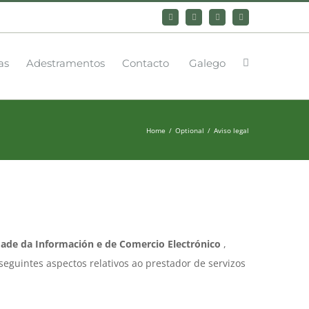
Bluesky
LinkedIn
YouTube
Instagram
as
Adestramentos
Contacto
Galego
Home
Optional
Aviso legal
edade da Información e de Comercio Electrónico
,
eguintes aspectos relativos ao prestador de servizos