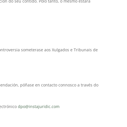
ión do seu contido. Polo tanto, o mesmo estará
ontroversia someterase aos Xulgados e Tribunais de
omendación, póñase en contacto connosco a través do
ectrónico
dpo@instajuridic.com