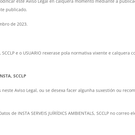
ificar este Aviso Legal en calquera momento mediante a publicac
te publicado.
embro de 2023.
 SCCLP e o USUARIO rexerase pola normativa vixente e calquera c
NSTA, SCCLP
s neste Aviso Legal, ou se desexa facer algunha suxestión ou rec
Datos de INSTA SERVEIS JUÍRÍDICS AMBIENTALS, SCCLP no correo el