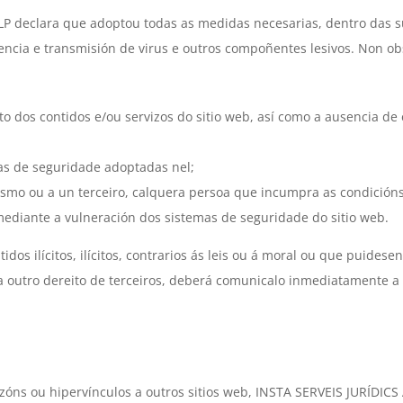
 declara que adoptou todas as medidas necesarias, dentro das súa
stencia e transmisión de virus e outros compoñentes lesivos. Non 
o dos contidos e/ou servizos do sitio web, así como a ausencia de 
as de seguridade adoptadas nel;
smo ou a un terceiro, calquera persoa que incumpra as condicións
ediante a vulneración dos sistemas de seguridade do sitio web.
dos ilícitos, ilícitos, contrarios ás leis ou á moral ou que puidese
era outro dereito de terceiros, deberá comunicalo inmediatamente
zóns ou hipervínculos a outros sitios web, INSTA SERVEIS JURÍDIC