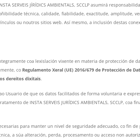
o INSTA SERVEIS JÍRÍDICS AMBIENTALS, SCCLP asumirá responsabilid
oñibilidade técnica, calidade, fiabilidade, exactitude, amplitude, v
ínculos ou noutros sitios web. Así mesmo, a inclusión destas cone
egramente coa lexislación vixente en materia de protección de da
tamente, co
Regulamento Xeral (UE) 2016/679 de Protección de Da
os dereitos dixitais
.
Usuario de que os datos facilitados de forma voluntaria e expresa
ratamento de INSTA SERVEIS JURÍDICS AMBIENTALS, SCCLP, coa final
esarias para manter un nivel de seguridade adecuado, co fin de pr
nica, a súa alteración, perda, procesamento ou acceso non autori