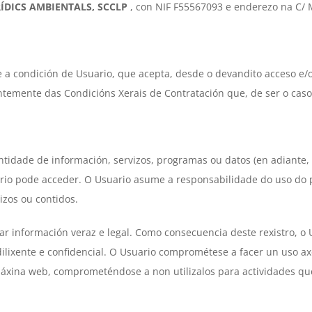
RÍDICS AMBIENTALS, SCCLP
, con NIF F55567093 e enderezo na C/ Ma
 a condición de Usuario, que acepta, desde o devandito acceso e/ou
ntemente das Condicións Xerais de Contratación que, de ser o cas
tidade de información, servizos, programas ou datos (en adiante, 
o pode acceder. O Usuario asume a responsabilidade do uso do po
izos ou contidos.
itar información veraz e legal. Como consecuencia deste rexistro, o
ilixente e confidencial. O Usuario comprométese a facer un uso ax
xina web, comprometéndose a non utilizalos para actividades que po