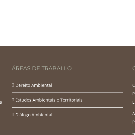
ÁREAS DE TRABALLO
Dereito Ambiental
C
P
Estudos Ambientais e Territoriais
a
E
A
Diálogo Ambiental
P
“