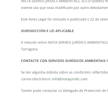
INSTA SERVEIS JÍRÍDICS AMBIENTALS, SCCLP poderá mod
vixente ata que sexa modificado por outro debidamen
Este Aviso Legal foi revisado e publicado o 22 de set
XURISDICCIÓN E LEI APLICABLE
A relación entre INSTA SERVEIS JURÍDICS AMBIENTALS,
Tarragona.
CONTACTE CON SERVIZOS XURÍDICOS AMBIENTAIS I
Se ten algunha dúbida sobre as condicións reflectida
correo electrónico:
info@instajuridic.com
Tamén pode contactar co Delegado de Protección de 