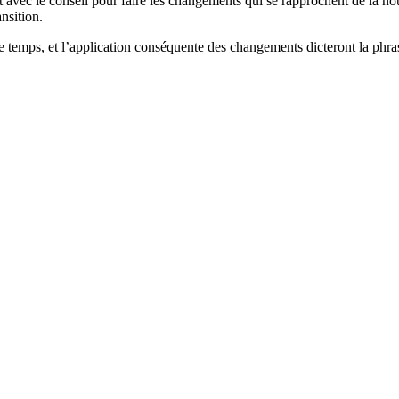
t avec le conseil pour faire les changements qui se rapprochent de la n
ansition.
e temps, et l’application conséquente des changements dicteront la phr