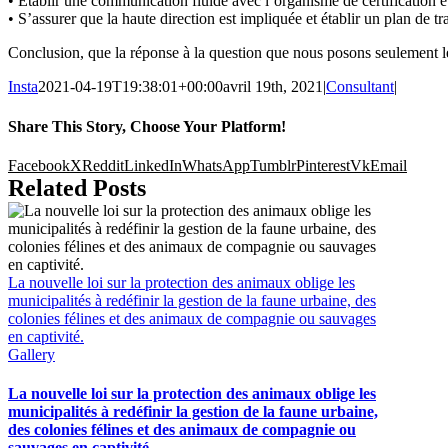
• Établir une communication fluide avec l’organisme de certification e
• S’assurer que la haute direction est impliquée et établir un plan de tr
Conclusion, que la réponse à la question que nous posons seulement l
Insta
2021-04-19T19:38:01+00:00
avril 19th, 2021
|
Consultant
|
Share This Story, Choose Your Platform!
Facebook
X
Reddit
LinkedIn
WhatsApp
Tumblr
Pinterest
Vk
Email
Related Posts
La nouvelle loi sur la protection des animaux oblige les
municipalités à redéfinir la gestion de la faune urbaine, des
colonies félines et des animaux de compagnie ou sauvages
en captivité.
Gallery
La nouvelle loi sur la protection des animaux oblige les
municipalités à redéfinir la gestion de la faune urbaine,
des colonies félines et des animaux de compagnie ou
sauvages en captivité.