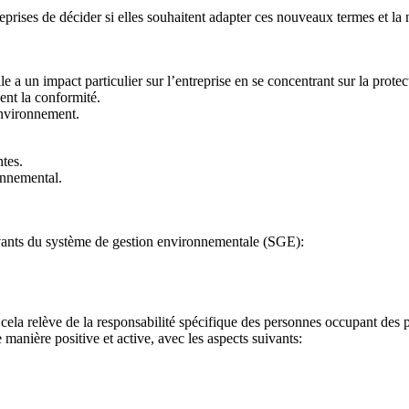
rises de décider si elles souhaitent adapter ces nouveaux termes et la n
 a un impact particulier sur l’entreprise en se concentrant sur la prote
cent la conformité.
’environnement.
ntes.
onnemental.
uivants du système de gestion environnementale (SGE):
la relève de la responsabilité spécifique des personnes occupant des po
 manière positive et active, avec les aspects suivants: