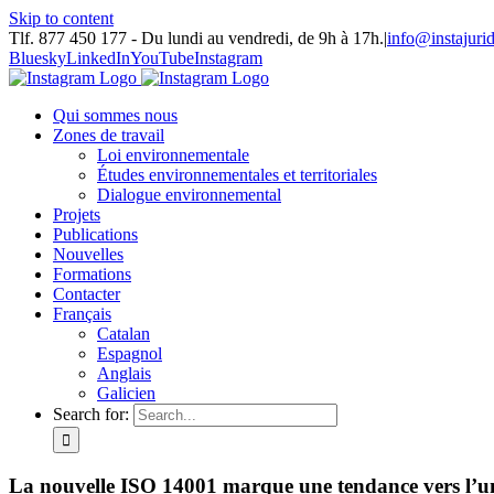
Skip to content
Tlf. 877 450 177‬ - Du lundi au vendredi, de 9h à 17h.
|
info@instajuri
Bluesky
LinkedIn
YouTube
Instagram
Qui sommes nous
Zones de travail
Loi environnementale
Études environnementales et territoriales
Dialogue environnemental
Projets
Publications
Nouvelles
Formations
Contacter
Français
Catalan
Espagnol
Anglais
Galicien
Search for:
La nouvelle ISO 14001 marque une tendance vers l’un