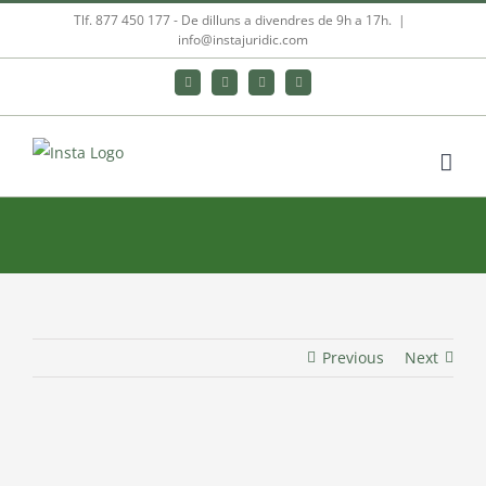
Skip
Tlf. 877 450 177‬ - De dilluns a divendres de 9h a 17h.
|
info@instajuridic.com
to
content
Bluesky
LinkedIn
YouTube
Instagram
Previous
Next
View