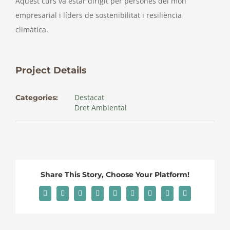
Aquest curs va estar dirigit per persones del món
empresarial i líders de sostenibilitat i resiliència
climàtica.
Project Details
Destacat
Categories:
Dret Ambiental
Share This Story, Choose Your Platform!
Facebook
X
Reddit
LinkedIn
WhatsApp
Tumblr
Pinterest
Vk
Email: