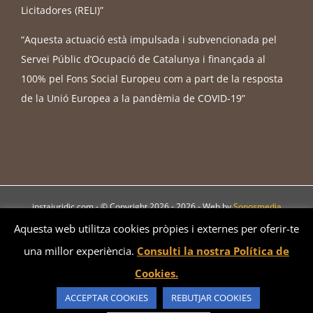
Licitadores (RELI)”
“Aquesta actuació està impulsada i subvencionada pel
Servei Públic d’Ocupació de Catalunya i finançada al
100% pel Fons Social Europeu com a part de la resposta
de la Unió Europea a la pandèmia de COVID-19”
instajuridic.com - © Copyright 2026 -
2026 - Web by
Sonosmedia
Aquesta web utilitza cookies pròpies i externes per oferir-te
Bluesky
LinkedIn
YouTube
Instagram
una millor experiència.
Consulti la nostra Política de
Cookies.
Català
Español
English
Français
ACCEPTAR COOKIES
REBUTJAR COOKIES
Galego