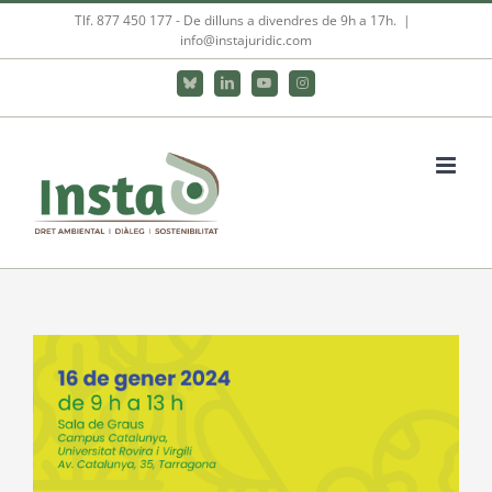
Skip
Tlf. 877 450 177‬ - De dilluns a divendres de 9h a 17h.
|
info@instajuridic.com
to
content
Bluesky
LinkedIn
YouTube
Instagram
View
Larger
Image