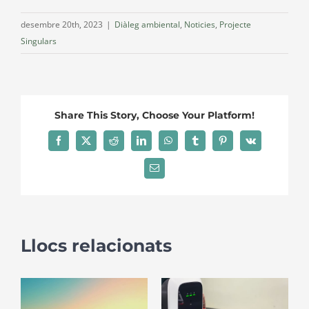
desembre 20th, 2023
|
Diàleg ambiental
,
Noticies
,
Projecte
Singulars
Share This Story, Choose Your Platform!
Facebook
X
Reddit
LinkedIn
WhatsApp
Tumblr
Pinterest
Vk
Email:
Llocs relacionats