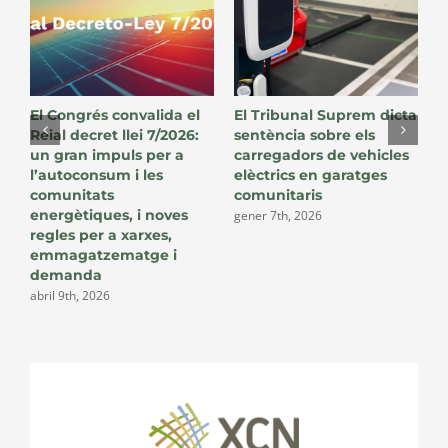
El Congrés convalida el
El Tribunal Suprem dicta
L
Reial decret llei 7/2026:
sentència sobre els
u
un gran impuls per a
carregadors de vehicles
r
l’autoconsum i les
elèctrics en garatges
a
comunitats
comunitaris
d
energètiques, i noves
c
gener 7th, 2026
regles per a xarxes,
p
emmagatzematge i
d
demanda
r
abril 9th, 2026
d