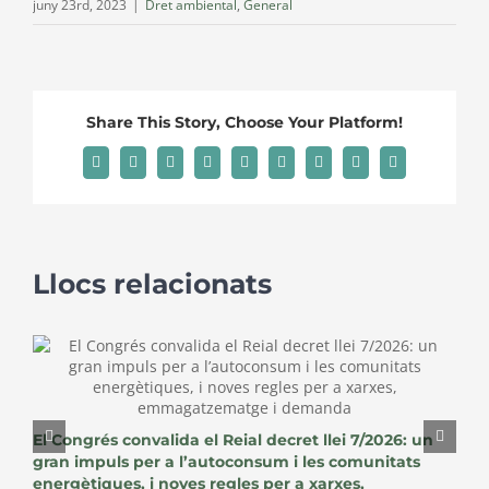
juny 23rd, 2023
|
Dret ambiental
,
General
Share This Story, Choose Your Platform!
Facebook
X
Reddit
LinkedIn
WhatsApp
Tumblr
Pinterest
Vk
Email:
Llocs relacionats
El Congrés convalida el Reial decret llei 7/2026: un
L
gran impuls per a l’autoconsum i les comunitats
r
energètiques, i noves regles per a xarxes,
p