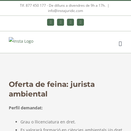
Skip
Tlf. 877 450 177‬ - De dilluns a divendres de 9h a 17h.
|
info@instajuridic.com
to
content
Bluesky
LinkedIn
YouTube
Instagram
View
Larger
Oferta de feina: jurista
Image
ambiental
Perfil demandat:
Grau o llicenciatura en dret.
Es valorarà formació en ciències ambientals i/o dret