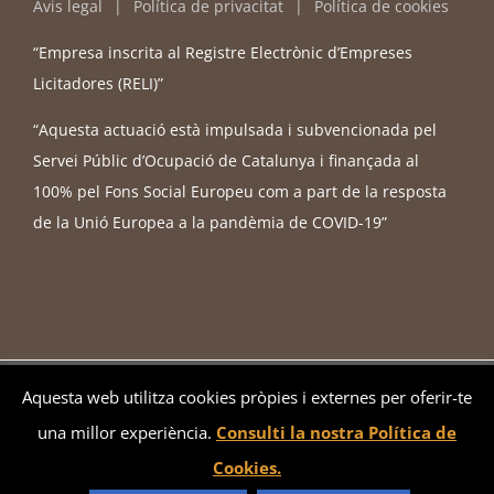
Avis legal
Política de privacitat
Política de cookies
“Empresa inscrita al Registre Electrònic d’Empreses
Licitadores (RELI)”
“Aquesta actuació està impulsada i subvencionada pel
Servei Públic d’Ocupació de Catalunya i finançada al
100% pel Fons Social Europeu com a part de la resposta
de la Unió Europea a la pandèmia de COVID-19”
instajuridic.com - © Copyright 2026 -
2026 - Web by
Sonosmedia
Aquesta web utilitza cookies pròpies i externes per oferir-te
una millor experiència.
Consulti la nostra Política de
Bluesky
LinkedIn
YouTube
Instagram
Cookies.