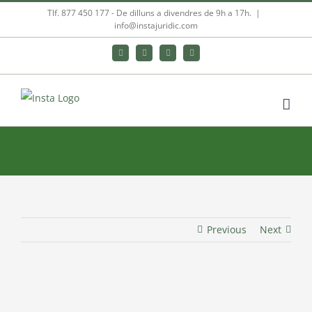
Skip
Tlf. 877 450 177‬ - De dilluns a divendres de 9h a 17h.
|
info@instajuridic.com
to
content
Bluesky
LinkedIn
YouTube
Instagram
Previous
Next
View