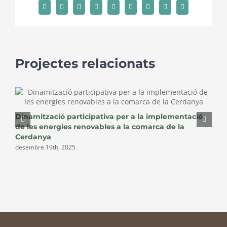
Facebook
X
Reddit
LinkedIn
WhatsApp
Tumblr
Pinterest
Vk
Email:
Projectes relacionats
P
Dinamització participativa per a la implementació
d
de les energies renovables a la comarca de la
Cerdanya
desembre 19th, 2025