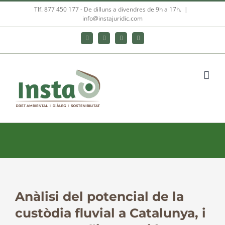
Skip
Tlf. 877 450 177‬ - De dilluns a divendres de 9h a 17h.
|
info@instajuridic.com
to
content
Bluesky
LinkedIn
YouTube
Instagram
Anàlisi del potencial de la
View
Larger
custòdia fluvial a Catalunya, i
Image