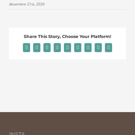
desembre 21st, 2020
Share This Story, Choose Your Platform!
Facebook
X
Reddit
LinkedIn
WhatsApp
Tumblr
Pinterest
Vk
Email:
INSTA