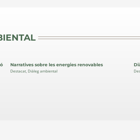
BIENTAL
ió
Narratives sobre les energies renovables
Di
Destacat
Destacat
,
Diàleg ambiental
Des
Diàleg
ambiental