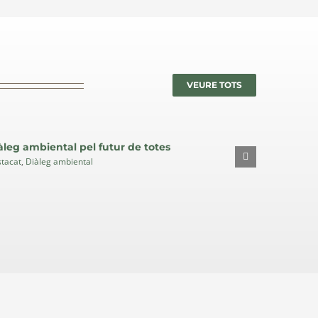
VEURE TOTS
àleg ambiental pel futur de totes
Procés par
Destacat
de les Mu
tacat
,
Diàleg ambiental
Diàleg
Destacat
,
Dià
ambiental