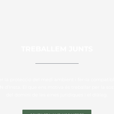
TREBALLEM JUNTS
 la protecció del medi ambient i fer-la compatibl
d’Insta. El que ens motiva és treballar per la soste
del domini de les eines jurídiques i el diàleg.