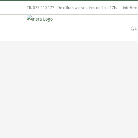
Skip
Tlf. 877 450 177‬ - De dilluns a divendres de 9h a 17h.
|
info@ins
to
content
Qu