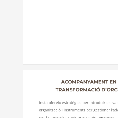
ACOMPANYAMENT EN L
TRANSFORMACIÓ D’ORG
Insta ofereix estratègies per Introduir els v
organització i instruments per gestionar l’ad
per tal que els canvis que siguin perennes.