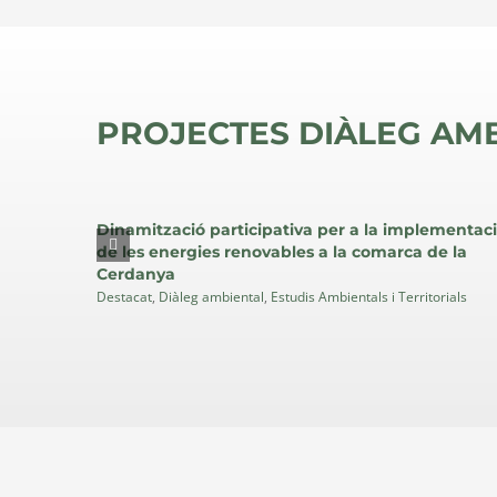
PROJECTES DIÀLEG AM
Destacat
Diàleg
Dinamització participativa per a la implementac
ambiental
de les energies renovables a la comarca de la
Estudis
Cerdanya
Ambientals
Destacat
,
Diàleg ambiental
,
Estudis Ambientals i Territorials
i
Territorials