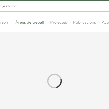
tajuridic.com
i som
Àrees de treball
Projectes
Publicacions
Actu
Loading...