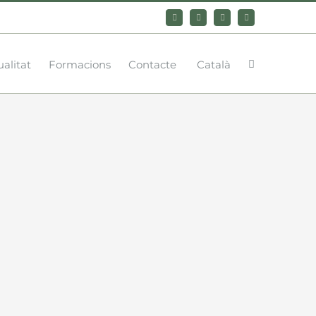
Bluesky
LinkedIn
YouTube
Instagram
alitat
Formacions
Contacte
Català