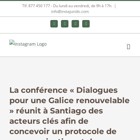
Skip
Tlf. 877 450 177‬ - Du lundi au vendredi, de 9h à 17h.
|
info@instajuridic.com
to
content
Bluesky
LinkedIn
YouTube
Instagram
View
Larger
La conférence « Dialogues
Image
pour une Galice renouvelable
» réunit à Santiago des
acteurs clés afin de
concevoir un protocole de