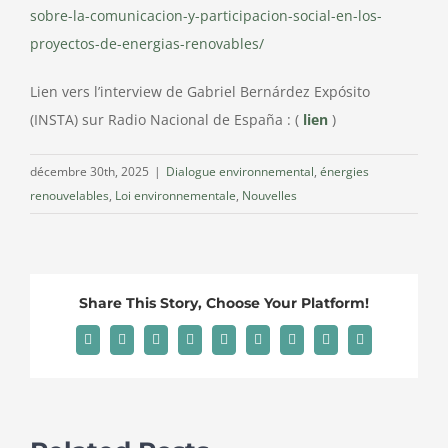
sobre-la-comunicacion-y-participacion-social-en-los-
proyectos-de-energias-renovables/
Lien vers l’interview de Gabriel Bernárdez Expósito
(INSTA) sur Radio Nacional de España : (
lien
)
décembre 30th, 2025
|
Dialogue environnemental
,
énergies
renouvelables
,
Loi environnementale
,
Nouvelles
Share This Story, Choose Your Platform!
Facebook
X
Reddit
LinkedIn
WhatsApp
Tumblr
Pinterest
Vk
Email